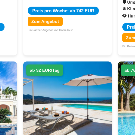
🛡 Um
❄ Kli
Preis pro Woche: ab 742 EUR
🐶 Hu
Zum Angebot
Pre
Ein Partner-Angebot von HomeToGo
Zum
Ein Part
ab 92 EUR/Tag
ab 7