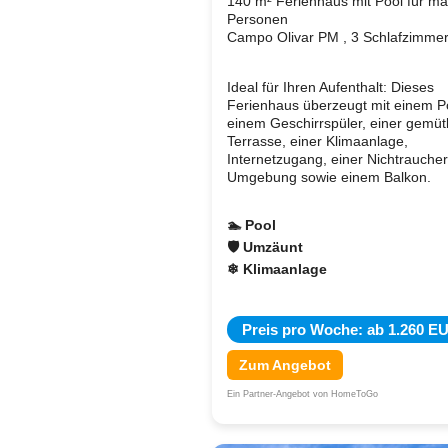
140 m² Ferienhaus mit Pool für ma
Personen
Campo Olivar PM , 3 Schlafzimme
Ideal für Ihren Aufenthalt: Dieses
Ferienhaus überzeugt mit einem P
einem Geschirrspüler, einer gemüt
Terrasse, einer Klimaanlage,
Internetzugang, einer Nichtraucher
Umgebung sowie einem Balkon.
🏊 Pool
🛡 Umzäunt
❄ Klimaanlage
Preis pro Woche: ab 1.260 E
Zum Angebot
Ein Partner-Angebot von HomeToGo