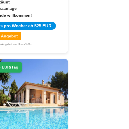
zäunt
maanlage
nde willkommen!
is pro Woche: ab 525 EUR
 Angebot
ner-Angebot von HomeToGo
6 EUR/Tag