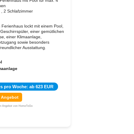
Ferienhaus mit Pool für max. 4
nen
i , 2 Schlafzimmer
 Ferienhaus lockt mit einem Pool,
Geschirrspüler, einer gemütlichen
se, einer Klimaanlage,
etzugang sowie besonders
freundlicher Ausstattung.
l
maanlage
is pro Woche: ab 623 EUR
 Angebot
ner-Angebot von HomeToGo