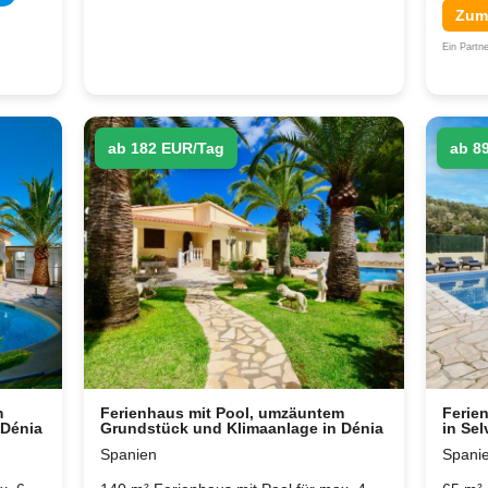
Zum
Ein Part
ab 182 EUR/Tag
ab 8
m
Ferienhaus mit Pool, umzäuntem
Ferie
 Dénia
Grundstück und Klimaanlage in Dénia
in Sel
Spanien
Spani