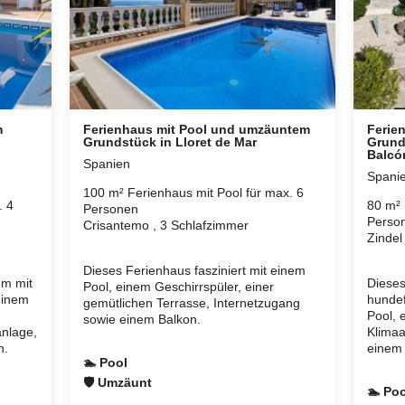
m
Ferienhaus mit Pool und umzäuntem
Ferie
Grundstück in Lloret de Mar
Grund
Balcó
Spanien
Spani
100 m² Ferienhaus mit Pool für max. 6
. 4
80 m² 
Personen
Perso
Crisantemo , 3 Schlafzimmer
Zindel
Dieses Ferienhaus fasziniert mit einem
em mit
Dieses
Pool, einem Geschirrspüler, einer
einem
hundef
gemütlichen Terrasse, Internetzugang
Pool, 
sowie einem Balkon.
anlage,
Klimaa
n.
einem 
🏊 Pool
🛡 Umzäunt
🏊 Poo