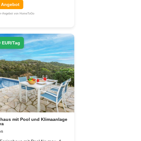
 Angebot
ner-Angebot von HomeToGo
9 EUR/Tag
nhaus mit Pool und Klimaanlage
va
en