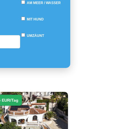
AM MEER / WASSER
MIT HUND
UMZÄUNT
5 EUR/Tag