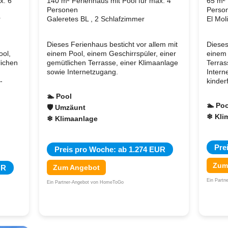
x. 6
140 m² Ferienhaus mit Pool für max. 4
65 m² 
Personen
Perso
r
Galeretes BL , 2 Schlafzimmer
El Mol
Dieses Ferienhaus besticht vor allem mit
Dieses
ool,
einem Pool, einem Geschirrspüler, einer
einem 
lichen
gemütlichen Terrasse, einer Klimaanlage
Terras
sowie Internetzugang.
Intern
-
kinder
🏊 Pool
🏊 Poo
🛡 Umzäunt
❄ Kli
❄ Klimaanlage
Pre
Preis pro Woche: ab 1.274 EUR
Zum
UR
Zum Angebot
Ein Part
Ein Partner-Angebot von HomeToGo