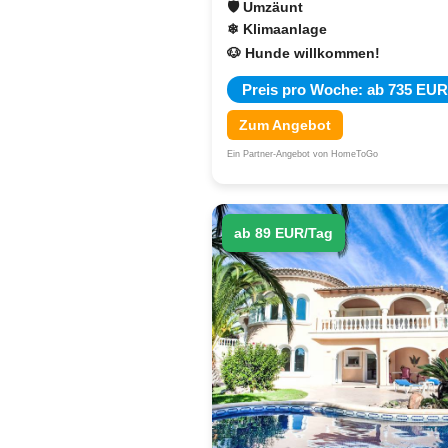
🛡 Umzäunt
❄ Klimaanlage
🐶 Hunde willkommen!
Preis pro Woche: ab 735 EUR
Zum Angebot
Ein Partner-Angebot von HomeToGo
ab 89 EUR/Tag